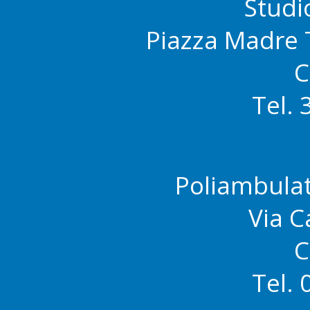
Stud
Piazza Madre T
C
Tel.
Poliambula
Via C
C
Tel.